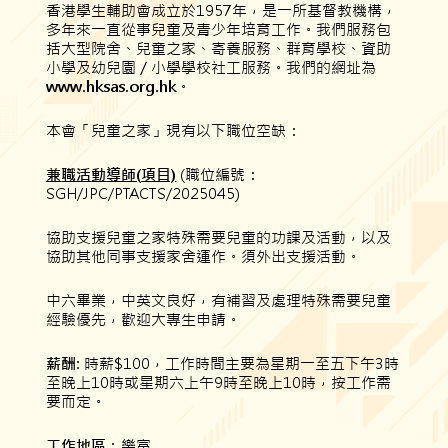
香港學生輔助會成立於1957年，是一所基督教機構，
多年來一直從事兒童及青少年培育工作。我們服務包
括大型院舍、兒童之家、寄養服務、群育學校、資助
小學及幼兒園／小學學校社工服務。我們的網址為
www.hksas.org.hk
。
本會「兒童之家」現有以下職位空缺：
兼
職
活
動
導師
(
項目)
(職位編號：
SGH/JPC/PTACTS/2025045)
協助支援兒童之家特殊需要兒童的功課及活動，以及
協助其他同事支援家舍運作。須外出支援活動。
中六畢業，中英文良好，有補習及處理特殊需要兒童
經驗優先，歡迎大專生申請。
薪酬:
時薪$100，工作時間主要為星期一至五下午3時
至晚上10時或星期六上午9時至晚上10時，按工作需
要而定。
工作地區
：
樂富