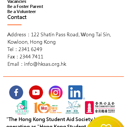
Vacancies
Be a Foster Parent
Be a Volunteer
Contact
Address：122 Shatin Pass Road, Wong Tai Sin,
Kowloon, Hong Kong
Tel：2341 6249
Fax：2344 7411
Email：
info@hksas.org.hk
"The Hong Kong Student Aid Society Limited"
operating as "Hong Kong Student Aid Society".