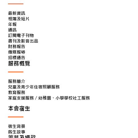
最新資訊
相簿及短片
年報
通訊
訂閱電子刊物
書刊及影音出品
財務報告
傳媒報導
招標通告
服務概覽
服務簡介
兒童及青少年住宿照顧服務
教育服務
家庭支援服務 / 幼稚園、小學學校社工服務
本會宿生
宿生背景
舊生故事
籌募及捐款