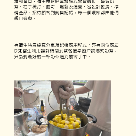
活動當日，宿生親身經營體驗式學習攤位，售賣奶
茶、柚子梳打、曲奇、鬆餅及燒賣。從設計餐牌、準
備產品、招待顧客到銷售記帳，每一個環節都由他們
親自參與。
有宿生特意編寫分單及記帳應用程式；亦有兩位應屆
DSE宿生利用課餘時間到茶餐廳學習沖調港式奶茶，
只為將最好的一杯奶茶送到顧客手中。