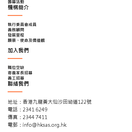
籌募活動
機構簡介
執行委員會成員
義務顧問
發展里程
願景、使命及價值觀
加入我們
職位空缺
寄養家長招募
義工招募
聯絡我們
地址：香港九龍黃大仙沙田坳道122號
電話：2341 6249
傳真：2344 7411
電郵：
info@hksas.org.hk