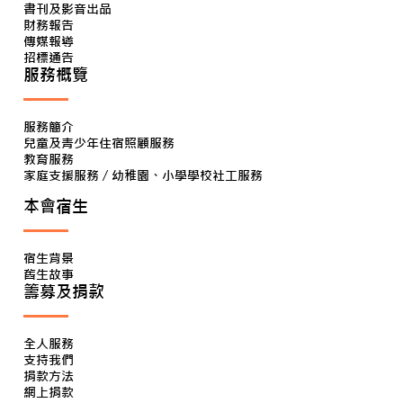
書刊及影音出品
財務報告
傳媒報導
招標通告
服務概覽
服務簡介
兒童及青少年住宿照顧服務
教育服務
家庭支援服務 / 幼稚園、小學學校社工服務
本會宿生
宿生背景
舊生故事
籌募及捐款
全人服務
支持我們
捐款方法
網上捐款