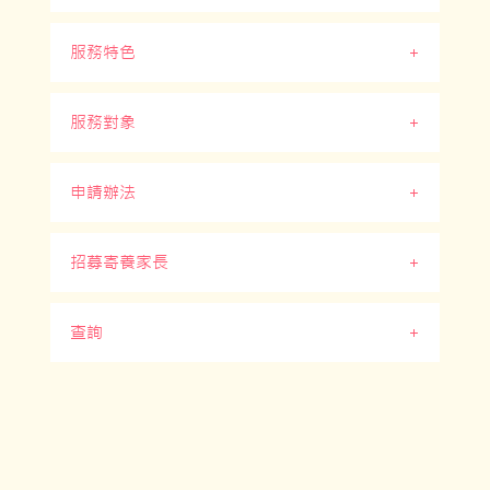
服務特色
為因家庭變故 (例如父母患病或去世、父母入
獄、父母婚姻出現危機或其他原因 ) 而缺乏適當
照顧的兒童，提供家庭照顧，直至其家庭情況有
所改善，兒童能重返家庭生活，或獲得較長期的
服務對象
由合資格的寄養家庭提供服務
照顧安排。
提供整潔、安全和適合兒童的居住環境
申請辦法
初生嬰兒至18歲兒童
提供家庭式照顧
因家庭問題而暫時缺乏適當照顧的兒童
招募寄養家長
申請者必須經由社會福利署或政府資助機構的
專業社工與寄養家庭及兒童保持聯絡，安排定
社工轉介至「中央寄養服務課」，經初步審核
期探訪
沒有嚴重健康、情緒及行為問題
後，合適個案會被轉往我們或其他服務機構配對
合適的寄養家庭照顧。
查詢
寄養服務十分需要有愛心的人士成為寄養家
由專業社工就照顧兒童方面向寄養家庭 提供督
兒童經身體檢驗並証實沒有患上傳染病
長，如果你喜愛兒童，有照顧孩子的經驗及能
導及支持
力，我們十分歡迎你們加入寄養家庭的行列，照
寄養服務
兒童適合接受家庭照顧
顧有需要的兒童。寄養家庭在提供服務期間，會
電話：2173 7650
專業社工耐心聆聽及輔導為每名寄養兒童訂立
獲得寄養服務津貼、專業社工的支援。此外，我
傳真：2173 7659
完整的福利計劃
們亦會為寄養家庭舉辦各項活動及訓練。
地址：香港九龍黃大仙沙田坳道122號
電郵：
info-sghfc@hksas.org.hk
寄養家長招募：
https://bit.ly/3xAvbH8