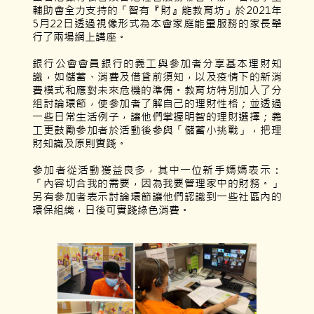
輔助會全力支持的「智有『財』能教育坊」於2021年
5月22日透過視像形式為本會家庭能量服務的家長舉
行了兩場網上講座。
銀行公會會員銀行的義工與參加者分享基本理財知
識，如儲蓄、消費及借貸前須知，以及疫情下的新消
費模式和應對未來危機的準備。教育坊特別加入了分
組討論環節，使參加者了解自己的理財性格；並透過
一些日常生活例子，讓他們掌握明智的理財選擇；義
工更鼓勵參加者於活動後參與「儲蓄小挑戰」，把理
財知識及原則實踐。
參加者從活動獲益良多，其中一位新手媽媽表示：
「內容切合我的需要，因為我要管理家中的財務。」
另有參加者表示討論環節讓他們認識到一些社區內的
環保組織，日後可實踐綠色消費。