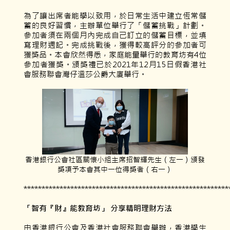
為了讓出席者能學以致用，於日常生活中建立恆常儲
蓄的良好習慣，主辦單位舉行了「儲蓄挑戰」計劃。
參加者須在兩個月內完成自己訂立的儲蓄目標，並填
寫理財週記。完成挑戰後，獲得較高評分的參加者可
獲獎品。本會欣然得悉，家庭能量舉行的教育坊有4位
參加者獲獎。頒獎禮已於2021年12月15日假香港社
會服務聯會灣仔溫莎公爵大廈舉行。
香港銀行公會社區關懷小組主席招智輝先生（左一）頒發
獎項予本會其中一位得獎者（右一）
*********************************************************
「智有『財』能教育坊」 分享精明理財方法
由香港銀行公會及香港社會服務聯會舉辦，香港學生