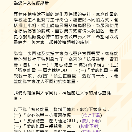
為您注入抗疫能量
面對疫情持續不斷的變化及停課的安排，家庭能量的
學校社工不但緊守工作崗位，繼續以不同的方式，包
括網上小組、網上講座及電話輔導服務，為服務使用
者提供優質的服務。面對第五波疫情來勢凶凶，我們
更心繫無數憂心忡忡的家長及市民大眾，希望可以稍
盡綿力，與大家一起共渡這艱難的時刻！
為進一步回應及支援大家身心靈各方面需要，家庭能
量的學校社工特別製作了一系列的「抗疫能量」資料
冊，包括 ：( 一) 「定心能量 ─ 抗疫齊準備」、(二)
「強身能量 ─ 壓力速速OUT」、(三)「愛的能量 ─ 親
親我一家」及(四)「傾注正能量 ─ 活好每一天」，希
望能為大家注入不同的抗疫能量。
我們將繼續與大家同行，積極關注大家的身心靈健
康。
以下為「抗疫能量」資料冊連結，歡迎下載參考：
(一) 「定心能量 – 抗疫齊準備」 (
按此下載
)
(二) 「強身能量 – 壓力速速OUT」(
按此下載
)
(三) 「愛的能量 – 親親我一家」 (
按此下載
)
(四) 「傾注正能量 – 活好每一天」 (
按此下載
)