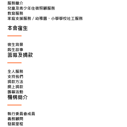
服務簡介
兒童及青少年住宿照顧服務
教育服務
家庭支援服務 / 幼稚園、小學學校社工服務
本會宿生
宿生背景
舊生故事
籌募及捐款
全人服務
支持我們
捐款方法
網上捐款
籌募活動
機構簡介
執行委員會成員
義務顧問
發展里程