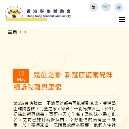
繁
ENG
主頁
>
>
10
兒童之家: 新冠康復兩兄妹
May
細訴隔離與康復
第5波疫情肆虐，不論長幼都有可能受到感染。香港學
生輔助會轄下兒童之家（家舍）一對兄妹宿生，於3月
初確診新冠病毒。哥哥小天（化名）及妹妹小柔（化
名）之前已施打兩針疫苗，幸好他們的病情並不嚴
重，加上獲得家舍一眾職員的悉心照顧，他們入住社