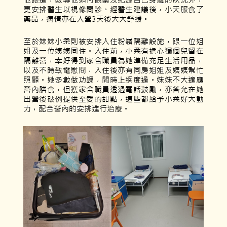
更安排醫生以視像問診。經醫生建議後，小天服食了
藥品，病情亦在入營3天後大大舒緩。
至於妹妹小柔則被安排入住粉嶺隔離設施，跟一位姐
姐及一位姨姨同住。入住前，小柔有擔心獨個兒留在
隔離營，幸好得到家舍職員為她準備充足生活用品，
以及不時致電慰問，入住後亦有同房姐姐及姨姨幫忙
照顧。她多數做功課，閒時上網度過。妹妹不大適應
營內膳食，但獲家舍職員透過電話鼓勵，亦答允在她
出營後破例提供至愛的甜點，這些都給予小柔好大動
力，配合營內的安排進行治療。