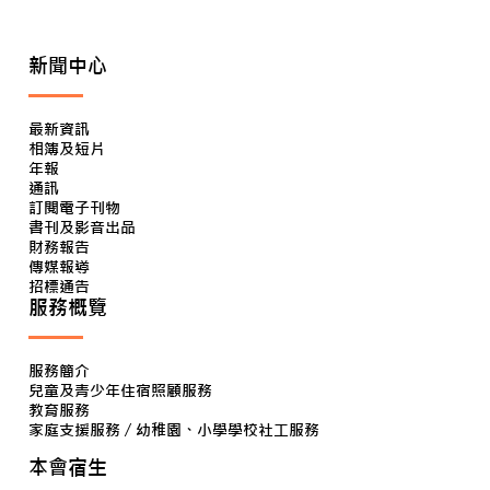
新聞中心
最新資訊
相簿及短片
年報
通訊
訂閱電子刊物
書刊及影音出品
財務報告
傳媒報導
招標通告
服務概覽
服務簡介
兒童及青少年住宿照顧服務
教育服務
家庭支援服務 / 幼稚園、小學學校社工服務
本會宿生