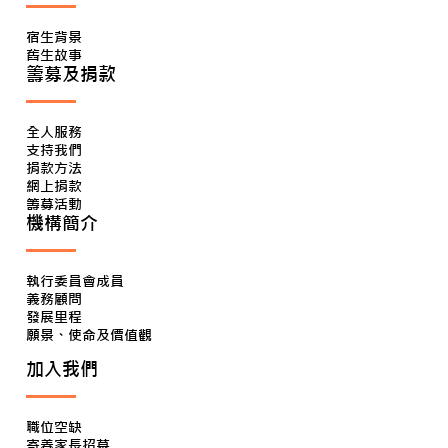
宿生背景
舊生故事
籌募及捐款
全人服務
支持我們
捐款方法
網上捐款
籌募活動
機構簡介
執行委員會成員
義務顧問
發展里程
願景、使命及價值觀
加入我們
職位空缺
寄養家長招募