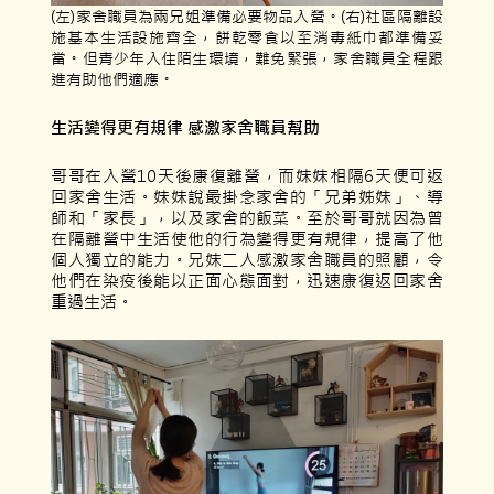
(左)家舍職員為兩兄姐準備必要物品入營。(右)社區隔離設
施基本生活設施齊全，餅乾零食以至消毒紙巾都準備妥
當。但青少年入住陌生環境，難免緊張，家舍職員全程跟
進有助他們適應。
生活變得更有規律
感激家舍職員幫助
哥哥在入營10天後康復離營，而妹妹相隔6天便可返
回家舍生活。妹妹說最掛念家舍的「兄弟姊妹」、導
師和「家長」，以及家舍的飯菜。至於哥哥就因為曾
在隔離營中生活使他的行為變得更有規律，提高了他
個人獨立的能力。兄妹二人感激家舍職員的照顧，令
他們在染疫後能以正面心態面對，迅速康復返回家舍
重過生活。