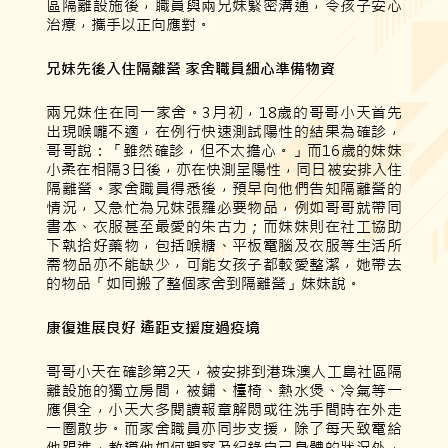
區隔離設施後，職員與兩兄妹緊密溝通，令孩子安心
治療，攜手以正向應對。
兄妹先後入住隔離營
家舍職員細心準備物資
兩兄妹住在同一家舍。3月初，18歲的哥哥小天首先
出現喉嚨不適，在例行快速測試陽性的結果為確診，
哥哥說：「雖然確診，但不太擔心。」而16歲的妹妹
小柔在相隔3日後，亦在快測呈陽性，同日被安排入住
隔離營。家舍職員得悉後，預早向他們告知隔離營的
情況，又急忙為兄妹張羅必要物品，例如哥哥就帶同
書本、衣服甚至最愛的朱古力；而妹妹則在社工協助
下執拾好藥物，包括喉糖、平板電腦及衣服等生活所
需物品亦不能缺少，可能女孩子都較愛整潔，她帶去
的物品「如同搬了整個家舍到隔離營」妹妹說。
康復進展良好
遙距支援度過疫境
哥哥小天在確診第2天，被安排到港珠澳人工島社區隔
離設施的獨立房間，被鋪、檯椅、熱水煲、冷氣等一
應俱全，小天大多閱讀報章解悶或往洗手間時在外走
一圈散步。而家舍職員亦同步支援，除了每天致電給
他跟進，教導他如何觀察及紀錄自己身體的狀況外，